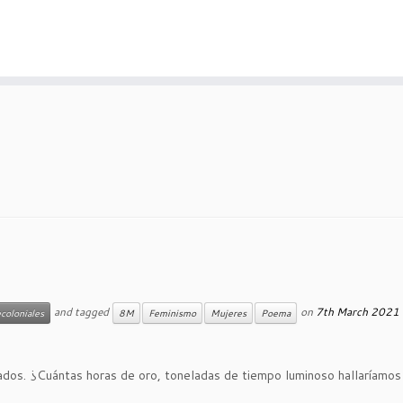
and tagged
on
7th March 2021
coloniales
8M
Feminismo
Mujeres
Poema
ados. ¿Cuántas horas de oro, toneladas de tiempo luminoso hallaríamos