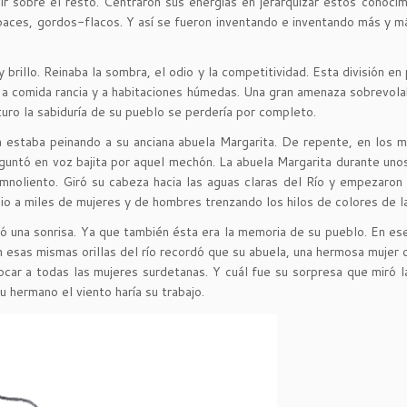
r sobre el resto. Centraron sus energías en jerarquizar estos conocimi
apaces, gordos-flacos. Y así se fueron inventando e inventando más y m
rillo. Reinaba la sombra, el odio y la competitividad. Esta división en
n a comida rancia y a habitaciones húmedas. Una gran amenaza sobrevolab
turo la sabiduría de su pueblo se perdería por completo.
la estaba peinando a su anciana abuela Margarita. De repente, en los
reguntó en voz bajita por aquel mechón. La abuela Margarita durante un
noliento. Giró su cabeza hacia las aguas claras del Río y empezaron
o a miles de mujeres y de hombres trenzando los hilos de colores de la
jó una sonrisa. Ya que también ésta era la memoria de su pueblo. En ese
esas mismas orillas del río recordó que su abuela, una hermosa mujer d
car a todas las mujeres surdetanas. Y cuál fue su sorpresa que miró la 
u hermano el viento haría su trabajo.