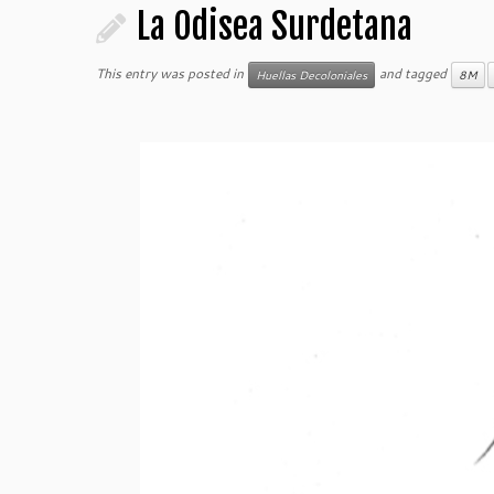
La Odisea Surdetana
This entry was posted in
and tagged
Huellas Decoloniales
8M