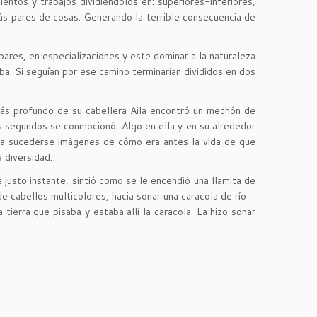
entos y trabajos dividiéndolos en: superiores-inferiores,
ás pares de cosas. Generando la terrible consecuencia de
 pares, en especializaciones y este dominar a la naturaleza
a. Si seguían por ese camino terminarían divididos en dos
 más profundo de su cabellera Aila encontró un mechón de
os segundos se conmocionó. Algo en ella y en su alrededor
 a sucederse imágenes de cómo era antes la vida de que
 diversidad.
 justo instante, sintió como se le encendió una llamita de
e cabellos multicolores, hacia sonar una caracola de río
tierra que pisaba y estaba allí la caracola. La hizo sonar