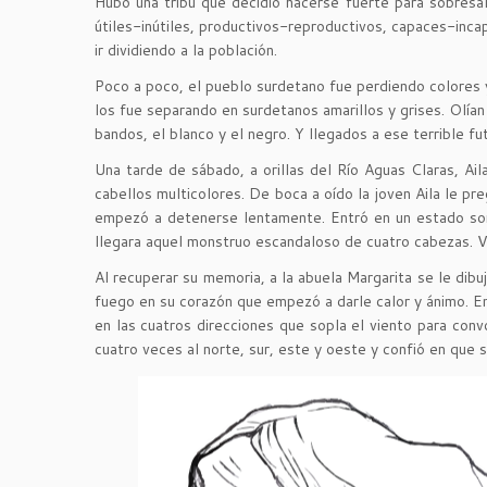
Hubo una tribu que decidió hacerse fuerte para sobresali
útiles-inútiles, productivos-reproductivos, capaces-inc
ir dividiendo a la población.
Poco a poco, el pueblo surdetano fue perdiendo colores y b
los fue separando en surdetanos amarillos y grises. Olía
bandos, el blanco y el negro. Y llegados a ese terrible fu
Una tarde de sábado, a orillas del Río Aguas Claras, Ai
cabellos multicolores. De boca a oído la joven Aila le p
empezó a detenerse lentamente. Entró en un estado som
llegara aquel monstruo escandaloso de cuatro cabezas. Vi
Al recuperar su memoria, a la abuela Margarita se le dibu
fuego en su corazón que empezó a darle calor y ánimo. En 
en las cuatros direcciones que sopla el viento para convo
cuatro veces al norte, sur, este y oeste y confió en que s