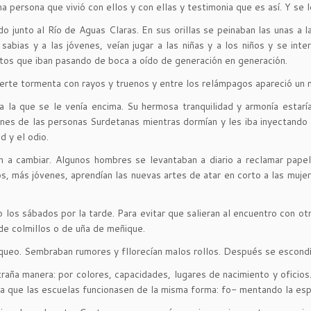
persona que vivió con ellos y con ellas y testimonia que es así. Y se l
do junto al Río de Aguas Claras. En sus orillas se peinaban las unas a 
sabias y a las jóvenes, veían jugar a las niñas y a los niños y se i
ntos que iban pasando de boca a oído de generación en generación.
 fuerte tormenta con rayos y truenos y entre los relámpagos apareció u
a la que se le venía encima. Su hermosa tranquilidad y armonía estar
ones de las personas Surdetanas mientras dormían y les iba inyectando 
d y el odio.
n a cambiar. Algunos hombres se levantaban a diario a reclamar papel
, más jóvenes, aprendían las nuevas artes de atar en corto a las mujeres
 los sábados por la tarde. Para evitar que salieran al encuentro con o
 de colmillos o de uña de meñique.
itiqueo. Sembraban rumores y fllorecían malos rollos. Después se escond
ña manera: por colores, capacidades, lugares de nacimiento y oficios.
a que las escuelas funcionasen de la misma forma: fo- mentando la espec